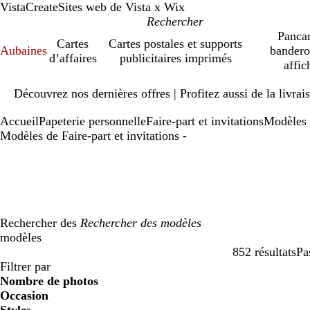
VistaCreate
Sites web de Vista x Wix
Pancar
Cartes
Cartes postales et supports
Aubaines
bandero
d’affaires
publicitaires imprimés
affic
Diapositive
Découvrez nos dernières offres | Profitez aussi de la livra
1
sur
Accueil
Papeterie personnelle
Faire-part et invitations
Modèles
1
Modèles de Faire-part et invitations -
Rechercher des
modèles
852 résultats
Pa
Filtres
Filtrer par
Nombre de photos
Occasion