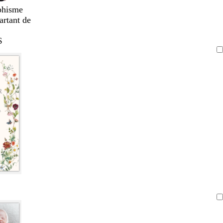
phisme
artant de
$