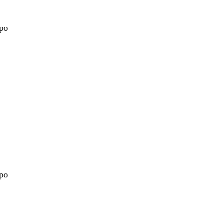
 po
nt
 po
nt