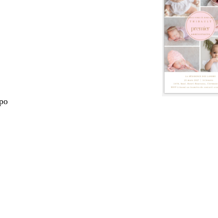
 po
nt