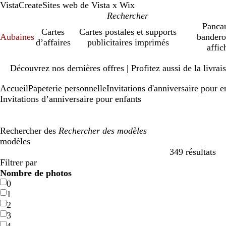
VistaCreate
Sites web de Vista x Wix
Pancar
Cartes
Cartes postales et supports
Aubaines
bandero
d’affaires
publicitaires imprimés
affic
Diapositive
Découvrez nos dernières offres | Profitez aussi de la livra
1
sur
Accueil
Papeterie personnelle
Invitations d'anniversaire pour e
1
Invitations d’anniversaire pour enfants
Rechercher des
modèles
349 résultats
Filtres
Filtrer par
Nombre de photos
0
1
2
3