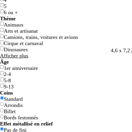
4
5
6 ou +
Thème
Animaux
Arts et artisanat
Camions, trains, voitures et avions
Cirque et carnaval
Dinosaures
4,6 x 7,2
Afficher plus
Âge
1er anniversaire
2-4
5-8
9-13
Coins
Standard
Arrondis
Billet
Bords festonnés
Effet métallisé en relief
Pas de fini