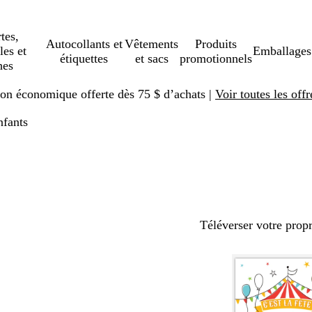
tes,
Autocollants et
Vêtements
Produits
les et
Emballages
étiquettes
et sacs
promotionnels
hes
ison économique offerte dès 75 $ d’achats |
Voir toutes les offr
nfants
Téléverser votre prop