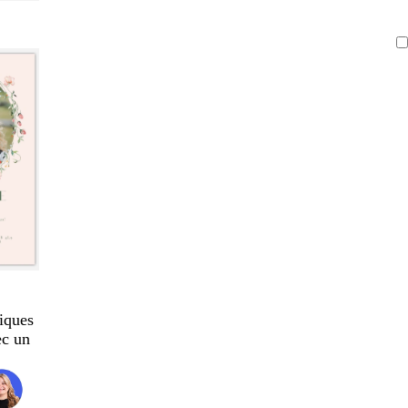
iques
ec un