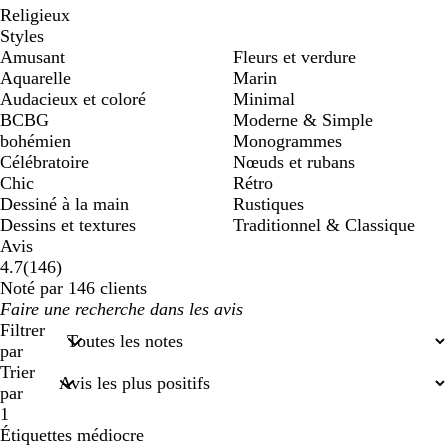
Religieux
Styles
Amusant
Fleurs et verdure
Aquarelle
Marin
Audacieux et coloré
Minimal
BCBG
Moderne & Simple
bohémien
Monogrammes
Célébratoire
Nœuds et rubans
Chic
Rétro
Dessiné à la main
Rustiques
Dessins et textures
Traditionnel & Classique
Avis
146
4.7
(
146
)
avis
Noté par 146 clients
Mes
saisies
Filtrer
de
par
recherche
Trier
par
1
Étiquettes médiocre