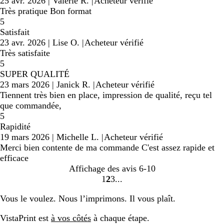
25 avr. 2026
|
Valérie R.
|
Acheteur vérifié
Très pratique Bon format
5
Satisfait
23 avr. 2026
|
Lise O.
|
Acheteur vérifié
Très satisfaite
5
SUPER QUALITÉ
23 mars 2026
|
Janick R.
|
Acheteur vérifié
Tiennent très bien en place, impression de qualité, reçu tel
que commandée,
5
Rapidité
19 mars 2026
|
Michelle L.
|
Acheteur vérifié
Merci bien contente de ma commande C'est assez rapide et
efficace
Affichage des avis
6-10
1
2
3
Accéder
Accéder
Accéder
à
à
à
Vous le voulez. Nous l’imprimons. Il vous plaît.
la
la
la
page
page
page
VistaPrint est
à vos côtés
à chaque étape.