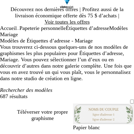
Diapositive
Découvrez nos dernières offres | Profitez aussi de la
1
livraison économique offerte dès 75 $ d’achats |
sur
Voir toutes les offres
1
Accueil
Papeterie personnelle
Étiquettes d’adresse
Modèles
...
Mariage
Modèles de Étiquettes d’adresse - Mariage
Vous trouverez ci-dessous quelques-uns de nos modèles de
graphismes les plus populaires pour Étiquettes d’adresse,
Mariage. Vous pouvez sélectionner l’un d’eux ou en
découvrir d’autres dans notre galerie complète. Une fois que
vous en avez trouvé un qui vous plaît, vous le personnalisez
dans notre studio de création en ligne.
Rechercher des modèles
687 résultats
Filtres
Téléverser votre propre
graphisme
b
g
g
g
g
b
Papier blanc
l
r
r
r
r
l