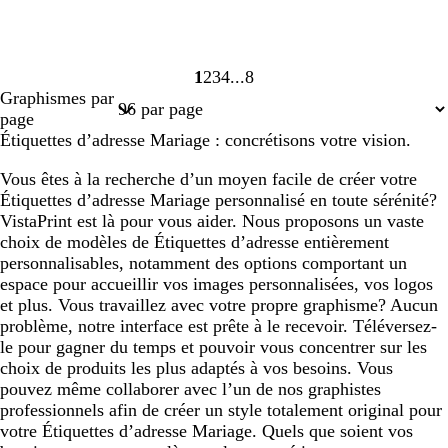
1
2
3
4
8
Page
Page
Page
Page
Page
Graphismes par
1
2
3
4
8
page
Étiquettes d’adresse Mariage : concrétisons votre vision.
Vous êtes à la recherche d’un moyen facile de créer votre
Étiquettes d’adresse Mariage personnalisé en toute sérénité?
VistaPrint est là pour vous aider. Nous proposons un vaste
choix de modèles de Étiquettes d’adresse entièrement
personnalisables, notamment des options comportant un
espace pour accueillir vos images personnalisées, vos logos
et plus. Vous travaillez avec votre propre graphisme? Aucun
problème, notre interface est prête à le recevoir. Téléversez-
le pour gagner du temps et pouvoir vous concentrer sur les
choix de produits les plus adaptés à vos besoins. Vous
pouvez même collaborer avec l’un de nos graphistes
professionnels afin de créer un style totalement original pour
votre Étiquettes d’adresse Mariage. Quels que soient vos