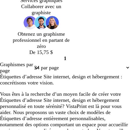
Services graphiques
é
c
a
é
n
n
n
n
s
s
r
n
Collaborer avec un
é
i
c
c
c
c
f
f
o
c
graphiste
r
o
o
n
n
n
c
c
c
l
Obtenez un graphisme
é
é
a
professionnel en partant de
i
zéro
r
De 15,75 $
1
Page
Graphismes par
1
page
Étiquettes d’adresse Site internet, design et hébergement :
concrétisons votre vision.
Vous êtes à la recherche d’un moyen facile de créer votre
Étiquettes d’adresse Site internet, design et hébergement
personnalisé en toute sérénité? VistaPrint est là pour vous
aider. Nous proposons un vaste choix de modèles de
Étiquettes d’adresse entièrement personnalisables,
notamment des options comportant un espace pour accueillir