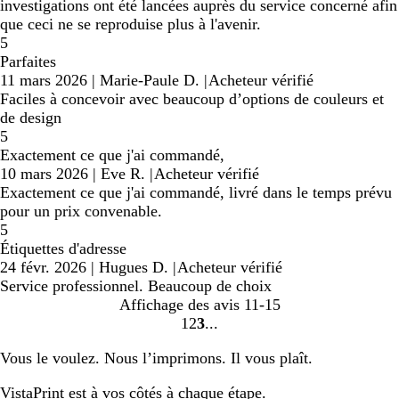
investigations ont été lancées auprès du service concerné afin
que ceci ne se reproduise plus à l'avenir.
5
Parfaites
11 mars 2026
|
Marie-Paule D.
|
Acheteur vérifié
Faciles à concevoir avec beaucoup d’options de couleurs et
de design
5
Exactement ce que j'ai commandé,
10 mars 2026
|
Eve R.
|
Acheteur vérifié
Exactement ce que j'ai commandé, livré dans le temps prévu
pour un prix convenable.
5
Étiquettes d'adresse
24 févr. 2026
|
Hugues D.
|
Acheteur vérifié
Service professionnel. Beaucoup de choix
Affichage des avis
11-15
1
2
3
Accéder
Accéder
Accéder
à
à
à
Vous le voulez. Nous l’imprimons. Il vous plaît.
la
la
la
page
page
page
VistaPrint est
à vos côtés
à chaque étape.