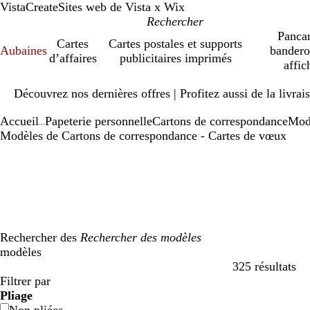
VistaCreate
Sites web de Vista x Wix
Pancar
Cartes
Cartes postales et supports
Aubaines
bandero
d’affaires
publicitaires imprimés
affic
Diapositive
Découvrez nos dernières offres | Profitez aussi de la livra
1
sur
Accueil
Papeterie personnelle
Cartons de correspondance
Mod
1
...
Modèles de Cartons de correspondance - Cartes de vœux
Rechercher des
modèles
325 résultats
Filtres
Filtrer par
Pliage