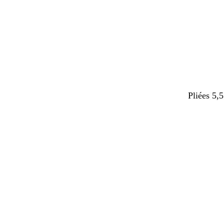
Pliées 5,5
Chargeme
en
cours