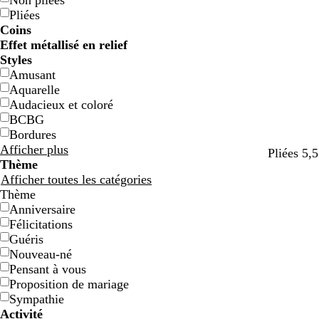
Non pliées
Pliées
Coins
Effet métallisé en relief
Styles
Amusant
Aquarelle
Audacieux et coloré
BCBG
Bordures
Afficher plus
b
r
r
Pliées 5,5
Thème
l
o
o
Afficher toutes les catégories
e
s
u
Thème
u
e
g
Anniversaire
p
e
Félicitations
â
Guéris
l
Nouveau-né
e
Pensant à vous
Proposition de mariage
Sympathie
Activité