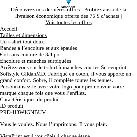
Diapositive
Découvrez nos dernières offres | Profitez aussi de la
1
livraison économique offerte dès 75 $ d’achats |
sur
Voir toutes les offres
1
Accueil
Tailles et dimensions
Un t-shirt tout doux.
Bandes à l’encolure et aux épaules
Col sans couture de 3/4 po
Encolure et manches surpiquées
Arrêtez-vous sur le t-shirt à manches courtes Screenprint
Softstyle GildanMD. Fabriqué en coton, il vous apporte un
grand confort. Sobre, il complète toutes les tenues.
Personnalisez-le avec votre logo pour promouvoir votre
marque chaque fois que vous l’enfilez.
Caractéristiques du produit
ID produit
PRD-H3WIGNBUV
Vous le voulez. Nous l’imprimons. Il vous plaît.
VistaPrint est
à vos côtés
à chaque étape.