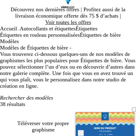
Diapositive
Découvrez nos dernières offres | Profitez aussi de la
1
livraison économique offerte dès 75 $ d’achats |
sur
Voir toutes les offres
1
Accueil
Autocollants et étiquettes
Étiquettes
...
Étiquettes en rouleau personnalisées
Étiquettes de bière
Modèles
Modèles de Étiquettes de bière -
Vous trouverez ci-dessous quelques-uns de nos modèles de
graphismes les plus populaires pour Étiquettes de bière. Vous
pouvez sélectionner l’un d’eux ou en découvrir d’autres dans
notre galerie complète. Une fois que vous en avez trouvé un
qui vous plaît, vous le personnalisez dans notre studio de
création en ligne.
Rechercher des modèles
38 résultats
Filtres
Téléverser votre propre
graphisme