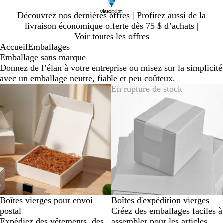
Diapositive
Découvrez nos dernières offres | Profitez aussi de la
1
livraison économique offerte dès 75 $ d’achats |
sur
Voir toutes les offres
1
Accueil
Emballages
Emballage sans marque
Donnez de l’élan à votre entreprise ou misez sur la simplicité
avec un emballage neutre, fiable et peu coûteux.
En rupture de stock
Boîtes vierges pour envoi
Boîtes d'expédition vierges
postal
Créez des emballages faciles à
Expédiez des vêtements, des
assembler pour les articles