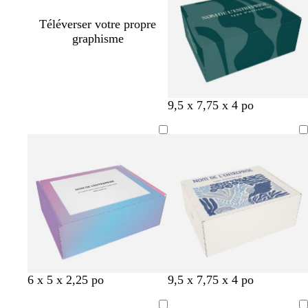
Téléverser votre propre
graphisme
b
m
r
b
n
9,5 x 7,75 x 4 po
l
a
o
l
o
e
u
s
e
i
u
v
e
u
r
s
e
f
a
f
o
r
o
n
c
n
c
e
c
é
l
é
l
e
l
r
g
g
b
b
b
6 x 5 x 2,25 po
9,5 x 7,75 x 4 po
i
o
r
r
l
l
l