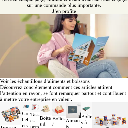
sur une commande plus importante.
J’en profite
Voir les échantillons d’aliments et boissons
Découvrez concrètement comment ces articles attirent
l’attention en rayon, se font remarquer partout et contribuent
à mettre votre entreprise en valeur.
Diapositives
Nouvelles options
Nouveau
1
Go
Tass
Boîte
à
Boîte
Boîtes
bel
Aiman
es
s à
2
s à
à
ets
ts
pers
Trousse