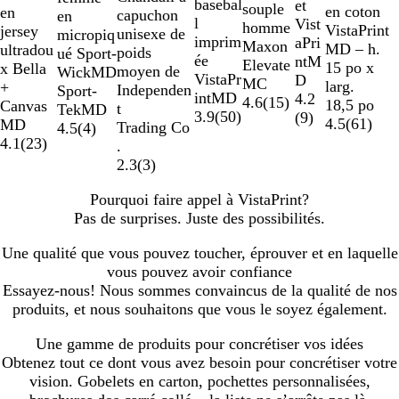
i
u
r
u
basebal
r
a
a
l
et
e
r
r
souple
i
t
en coton
en
t
u
s
n
c
r
t
capuchon
en
r
u
g
u
g
i
u
n
l
è
u
r
e
Vist
u
t
t
homme
r
u
VistaPrint
jersey
f
r
f
c
o
G
unisexe de
micropiq
m
e
c
e
l
imprim
s
n
r
u
aPri
m
f
l
Maxon
à
r
MD – h.
ultradou
o
o
o
i
r
poids
ué Sport-
a
y
l
ée
e
o
r
ntM
a
o
i
Elevate
d
e
15 po x
x Bella
r
y
n
e
moyen de
WickMD
r
a
e
VistaPr
f
n
o
D
r
r
m
MC
e
larg.
+
ê
a
c
y
Independen
Sport-
i
n
intMD
l
c
i
4.2
i
ê
e
4.6
(
15
)
u
18,5 po
Canvas
t
l
é
t
TekMD
n
3.9
(
50
)
u
l
(
9
)
n
t
x
4.5
(
61
)
MD
Trading Co
4.5
(
4
)
e
o
a
e
t
4.1
(
23
)
.
i
o
2.3
(
3
)
r
n
s
Pourquoi faire appel à VistaPrint?
Pas de surprises. Juste des possibilités.
Une qualité que vous pouvez toucher, éprouver et en laquelle
vous pouvez avoir confiance
Essayez-nous! Nous sommes convaincus de la qualité de nos
produits, et nous souhaitons que vous le soyez également.
Une gamme de produits pour concrétiser vos idées
Obtenez tout ce dont vous avez besoin pour concrétiser votre
vision. Gobelets en carton, pochettes personnalisées,