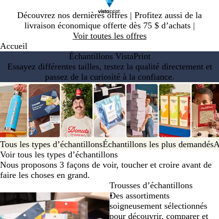
Diapositive
Découvrez nos dernières offres | Profitez aussi de la
1
livraison économique offerte dès 75 $ d’achats |
sur
Voir toutes les offres
1
Accueil
Échantillons VistaPrint
Essayez différentes tailles, testez la qualité directement et
passez de la curiosité à la confiance.
Tous les types d’échantillons
Échantillons les plus demandés
A
Voir tous les types d’échantillons
Nous proposons 3 façons de voir, toucher et croire avant de
faire les choses en grand.
Trousses d’échantillons
Des assortiments
soigneusement sélectionnés
pour découvrir, comparer et