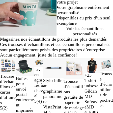
votre projet
Votre graphisme entièrement
personnalisé
Disponibles au prix d’un seul
exemplaire
Voir les échantillons
personnalisés
Magasinez nos échantillons de produits les plus demandés
Ces trousses d’échantillons et ces échantillons personnalisés
sont particulièrement prisés des propriétaires d’entreprise.
Aucun engagement, juste de la confiance!
Diapositives
Nouvelles options
1
Livr
à
Trouss
ets
+
23
2
Trousse
J
G
O
V
Boîtes
e
agra
Stylo-bille
T-shirt
sur
Trousse
d’échant
a
r
r
e
pour
d’écha
fés à
au
unisexe
8
d’échantill
illons de
u
i
r
envoi
ntillon
chev
graphisme
Gildan
ons
cartes
n
s
t
postal
s de
al
panoramiq
MD
gratuite de
d’affaire
e
f
i
entièreme
pochett
5
(
4
)
ue
Softstyl
papeterie
s
p
o
r
nt
es
VistaPrint
eMD
de mariage
5
(
2
)
â
n
l
imprimée
MD
4.1
(
48
)
4.4
(
11
)