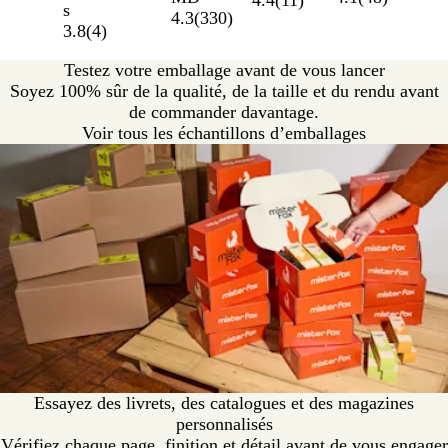
q
c
a
s
4.3
(
330
)
u
é
n
3.8
(
4
)
e
c
d
Testez votre emballage avant de vous lancer
r
h
a
Soyez 100% sûr de la qualité, de la taille et du rendu avant
e
i
i
de commander davantage.
t
n
s
Voir tous les échantillons d’emballages
t
é
c
e
h
i
n
é
Essayez des livrets, des catalogues et des magazines
personnalisés
Vérifiez chaque page, finition et détail avant de vous engager