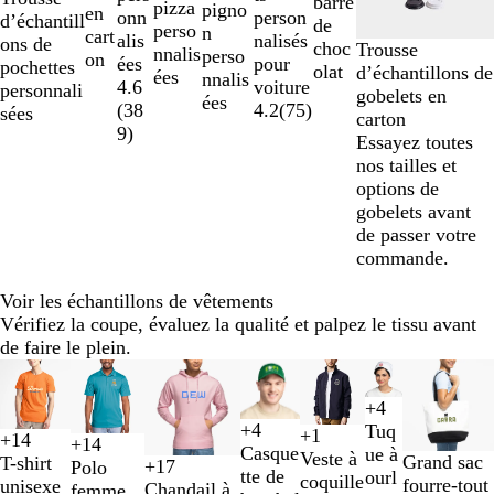
barre
sur
pizza
pigno
en
person
onn
d’échantill
de
8
perso
n
cart
nalisés
alis
ons de
choc
Trousse
nnalis
perso
on
pour
ées
pochettes
olat
d’échantillons de
ées
nnalis
voiture
4.6
personnali
gobelets en
ées
4.2
(
75
)
(
38
sées
carton
9
)
Essayez toutes
nos tailles et
options de
gobelets avant
de passer votre
commande.
Voir les échantillons de vêtements
Vérifiez la coupe, évaluez la qualité et palpez le tissu avant
de faire le plein.
Diapositives
Nouvelles options
Nouvelles options
1
+
4
à
N
B
B
L
+
4
Tuq
+
1
2
+
14
V
B
G
B
o
l
l
i
+
14
N
B
R
B
B
R
É
B
Casque
ue à
B
V
V
O
Veste à
N
N
sur
Grand sac
T-shirt
e
l
r
l
i
a
e
g
+
17
Polo
o
l
o
l
e
o
c
r
tte de
G
J
M
B
ourl
l
e
e
r
coquille
o
a
7
fourre-tout
unisexe
r
e
i
a
r
n
u
h
Chandail à
femme
i
e
u
e