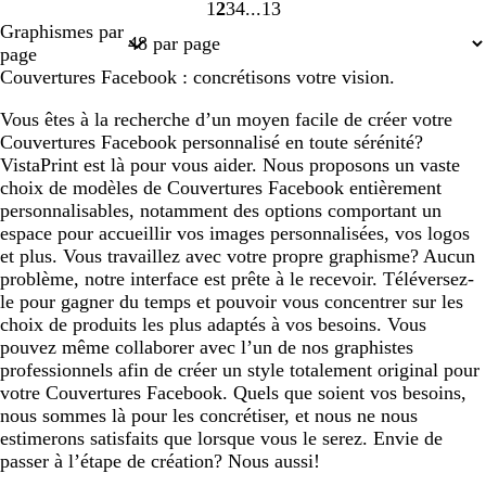
1
2
3
4
13
Page
Page
Page
Page
Page
Graphismes par
1
2
3
4
13
page
Couvertures Facebook : concrétisons votre vision.
Vous êtes à la recherche d’un moyen facile de créer votre
Couvertures Facebook personnalisé en toute sérénité?
VistaPrint est là pour vous aider. Nous proposons un vaste
choix de modèles de Couvertures Facebook entièrement
personnalisables, notamment des options comportant un
espace pour accueillir vos images personnalisées, vos logos
et plus. Vous travaillez avec votre propre graphisme? Aucun
problème, notre interface est prête à le recevoir. Téléversez-
le pour gagner du temps et pouvoir vous concentrer sur les
choix de produits les plus adaptés à vos besoins. Vous
pouvez même collaborer avec l’un de nos graphistes
professionnels afin de créer un style totalement original pour
votre Couvertures Facebook. Quels que soient vos besoins,
nous sommes là pour les concrétiser, et nous ne nous
estimerons satisfaits que lorsque vous le serez. Envie de
passer à l’étape de création? Nous aussi!