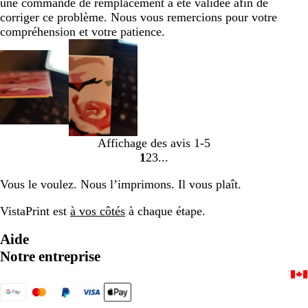
une commande de remplacement a été validée afin de
corriger ce problème. Nous vous remercions pour votre
compréhension et votre patience.
Affichage des avis
1-5
1
2
3
Accéder
Accéder
Accéder
à
à
à
Vous le voulez. Nous l’imprimons. Il vous plaît.
la
la
la
page
page
page
VistaPrint est
à vos côtés
à chaque étape.
Aide
Notre entreprise
833-999-1154
Accueil