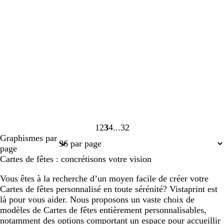
1
2
3
4
32
Page
Page
Page
Page
Page
Graphismes par
1
2
3
4
32
page
Cartes de fêtes : concrétisons votre vision
Vous êtes à la recherche d’un moyen facile de créer votre
Cartes de fêtes personnalisé en toute sérénité? Vistaprint est
là pour vous aider. Nous proposons un vaste choix de
modèles de Cartes de fêtes entièrement personnalisables,
notamment des options comportant un espace pour accueillir