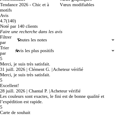
Tendance 2026 - Chic et à
Vœux modifiables
motifs
Avis
140
4.7
(
140
)
avis
Noté par 140 clients
Mes
saisies
Filtrer
de
par
recherche
Trier
par
5
Merci, je suis très satisfait.
31 juill. 2026
|
Clément G.
|
Acheteur vérifié
Merci, je suis très satisfait.
5
Excellent!
28 juill. 2026
|
Chantal P.
|
Acheteur vérifié
Les couleurs sont exactes, le fini est de bonne qualité et
l’expédition est rapide.
5
Carte de souhait