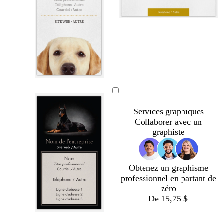
e
o
o
o
o
o
r
r
r
r
r
Services graphiques
Collaborer avec un
graphiste
Obtenez un graphisme
professionnel en partant de
zéro
De 15,75 $