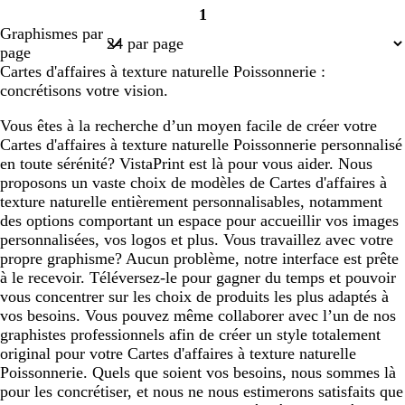
1
r
e
l
r
r
r
r
r
r
l
Page
Graphismes par
i
r
e
è
i
i
è
è
i
a
1
page
s
t
u
m
s
s
m
m
s
n
Cartes d'affaires à texture naturelle Poissonnerie :
f
d
p
e
f
f
e
e
f
c
concrétisons votre vision.
o
’
â
o
o
o
n
e
l
n
n
n
Vous êtes à la recherche d’un moyen facile de créer votre
c
a
e
c
c
c
Cartes d'affaires à texture naturelle Poissonnerie personnalisé
é
u
é
é
é
en toute sérénité? VistaPrint est là pour vous aider. Nous
proposons un vaste choix de modèles de Cartes d'affaires à
texture naturelle entièrement personnalisables, notamment
des options comportant un espace pour accueillir vos images
personnalisées, vos logos et plus. Vous travaillez avec votre
propre graphisme? Aucun problème, notre interface est prête
à le recevoir. Téléversez-le pour gagner du temps et pouvoir
vous concentrer sur les choix de produits les plus adaptés à
vos besoins. Vous pouvez même collaborer avec l’un de nos
graphistes professionnels afin de créer un style totalement
original pour votre Cartes d'affaires à texture naturelle
Poissonnerie. Quels que soient vos besoins, nous sommes là
pour les concrétiser, et nous ne nous estimerons satisfaits que