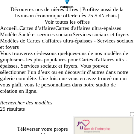
Diapositive
Découvrez nos dernières offres | Profitez aussi de la
1
livraison économique offerte dès 75 $ d’achats |
sur
Voir toutes les offres
1
Accueil
Cartes d’affaires
Cartes d'affaires ultra-épaisses
...
Modèles
Santé et services sociaux
Services sociaux et foyers
Modèles de Cartes d'affaires ultra-épaisses - Services sociaux
et foyers
Vous trouverez ci-dessous quelques-uns de nos modèles de
graphismes les plus populaires pour Cartes d'affaires ultra-
épaisses, Services sociaux et foyers. Vous pouvez
sélectionner l’un d’eux ou en découvrir d’autres dans notre
galerie complète. Une fois que vous en avez trouvé un qui
vous plaît, vous le personnalisez dans notre studio de
création en ligne.
Rechercher des modèles
25 résultats
Filtres
Téléverser votre propre