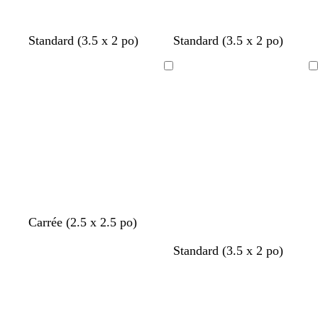
Standard (3.5 x 2 po)
Standard (3.5 x 2 po)
Chargement
Chargement
en
en
cours
cours
g
g
g
g
Carrée (2.5 x 2.5 po)
r
r
r
r
o
é
Standard (3.5 x 2 po)
i
i
i
i
r
m
s
s
s
s
Chargement
Chargement
a
e
f
f
f
f
en
en
n
r
o
o
o
o
cours
cours
g
a
n
n
n
n