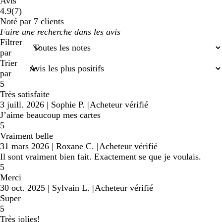
Avis
7
4.9
(
7
)
avis
Noté par 7 clients
Mes
saisies
Filtrer
de
par
recherche
Trier
par
5
Très satisfaite
3 juill. 2026
|
Sophie P.
|
Acheteur vérifié
J’aime beaucoup mes cartes
5
Vraiment belle
31 mars 2026
|
Roxane C.
|
Acheteur vérifié
Il sont vraiment bien fait. Exactement se que je voulais.
5
Merci
30 oct. 2025
|
Sylvain L.
|
Acheteur vérifié
Super
5
Très jolies!