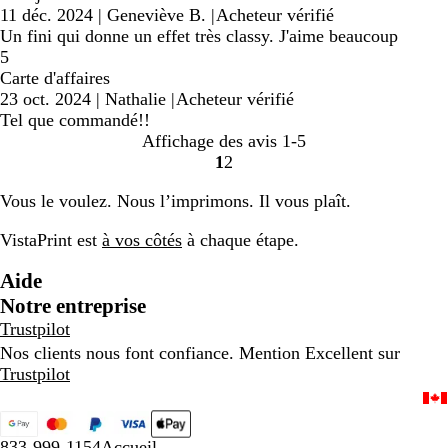
11 déc. 2024
|
Geneviève B.
|
Acheteur vérifié
Un fini qui donne un effet très classy. J'aime beaucoup
5
Carte d'affaires
23 oct. 2024
|
Nathalie
|
Acheteur vérifié
Tel que commandé!!
Affichage des avis
1-5
1
2
Accéder
Accéder
à
à
Vous le voulez. Nous l’imprimons. Il vous plaît.
la
la
page
page
VistaPrint est
à vos côtés
à chaque étape.
Aide
Notre entreprise
Trustpilot
Nos clients nous font confiance. Mention Excellent sur
Trustpilot
833-999-1154
Accueil