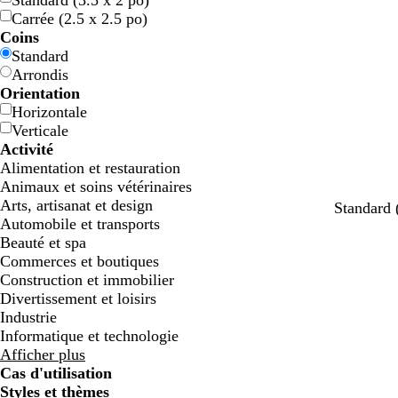
Standard (3.5 x 2 po)
e
e
r
r
u
u
a
a
u
u
i
i
a
a
i
i
r
r
è
è
o
o
s
s
Carrée (2.5 x 2.5 po)
u
u
t
t
n
n
n
n
g
g
s
s
n
n
r
r
r
r
m
m
l
l
e
e
Coins
e
e
e
e
e
e
g
g
e
e
e
e
c
c
e
e
o
o
e
e
e
e
Standard
e
e
h
h
n
n
t
t
Arrondis
e
e
t
t
Orientation
e
e
Horizontale
Verticale
Activité
Alimentation et restauration
Animaux et soins vétérinaires
Arts, artisanat et design
Standard 
Automobile et transports
Beauté et spa
Commerces et boutiques
Construction et immobilier
Divertissement et loisirs
Industrie
Informatique et technologie
Afficher plus
Cas d'utilisation
Styles et thèmes