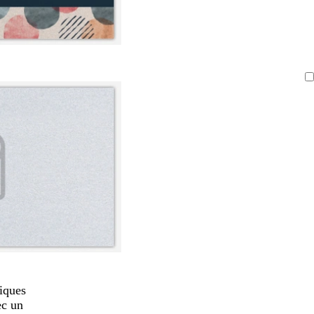
iques
ec un