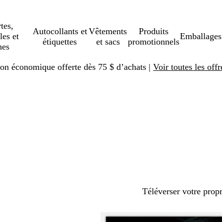
tes,
Autocollants et
Vêtements
Produits
les et
Emballages
étiquettes
et sacs
promotionnels
hes
ison économique offerte dès 75 $ d’achats |
Voir toutes les offr
Téléverser votre prop