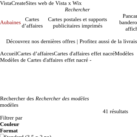
VistaCreate
Sites web de Vista x Wix
Pancar
Cartes
Cartes postales et supports
Aubaines
bandero
d’affaires
publicitaires imprimés
affic
Diapositive
Découvrez nos dernières offres | Profitez aussi de la livra
1
sur
Accueil
Cartes d’affaires
Cartes d'affaires effet nacré
Modèles
1
Modèles de Cartes d'affaires effet nacré -
Rechercher des
modèles
41 résultats
Filtres
Filtrer par
Couleur
b
b
v
v
j
j
o
o
r
r
g
g
b
b
n
n
m
m
C
C
v
v
r
r
Format
l
l
e
e
a
a
r
r
o
o
r
r
l
l
o
o
a
a
r
r
i
i
o
o