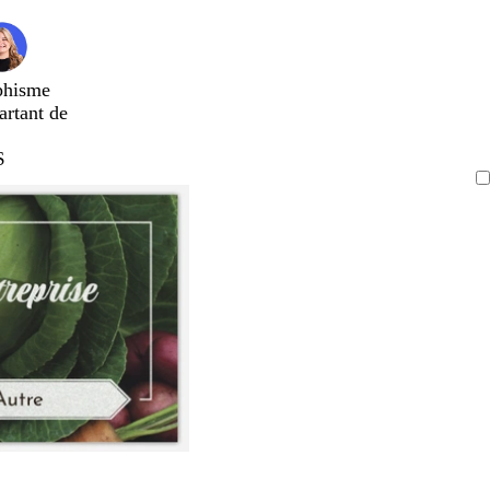
phisme
artant de
$