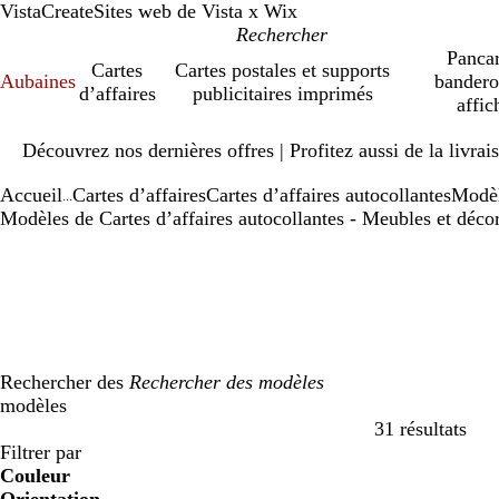
VistaCreate
Sites web de Vista x Wix
Pancar
Cartes
Cartes postales et supports
Aubaines
bandero
d’affaires
publicitaires imprimés
affic
Diapositive
Découvrez nos dernières offres | Profitez aussi de la livra
1
sur
Accueil
Cartes d’affaires
Cartes d’affaires autocollantes
Modè
1
...
Modèles de Cartes d’affaires autocollantes - Meubles et déco
Rechercher des
modèles
31 résultats
Filtres
Filtrer par
Couleur
b
b
v
v
j
j
o
o
r
r
g
g
b
b
n
n
m
m
C
C
v
v
r
r