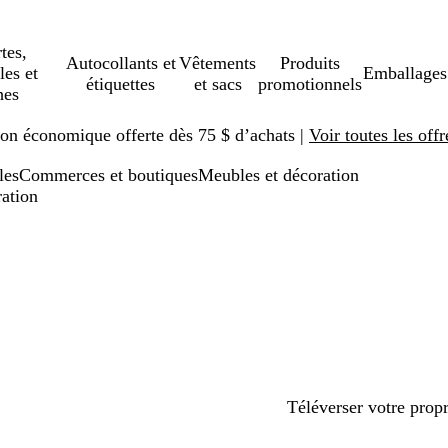
tes,
Autocollants et
Vêtements
Produits
les et
Emballages
étiquettes
et sacs
promotionnels
hes
ison économique offerte dès 75 $ d’achats |
Voir toutes les offr
les
Commerces et boutiques
Meubles et décoration
ration
Téléverser votre prop