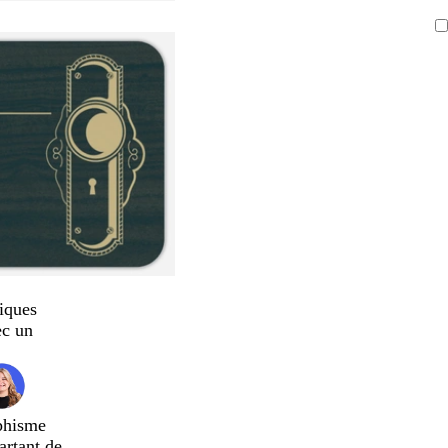
iques
ec un
phisme
artant de