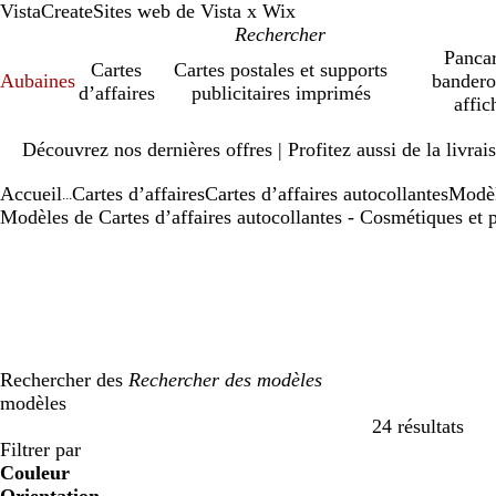
VistaCreate
Sites web de Vista x Wix
Pancar
Cartes
Cartes postales et supports
Aubaines
bandero
d’affaires
publicitaires imprimés
affic
Diapositive
Découvrez nos dernières offres | Profitez aussi de la livra
1
sur
Accueil
Cartes d’affaires
Cartes d’affaires autocollantes
Modè
1
...
Modèles de Cartes d’affaires autocollantes - Cosmétiques et 
Rechercher des
modèles
24 résultats
Filtres
Filtrer par
Couleur
b
b
v
v
j
j
o
o
r
r
g
g
b
b
n
n
m
m
C
C
v
v
r
r