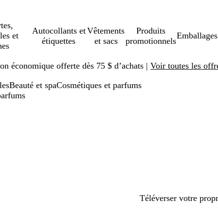
tes,
Autocollants et
Vêtements
Produits
les et
Emballages
étiquettes
et sacs
promotionnels
hes
ison économique offerte dès 75 $ d’achats |
Voir toutes les offr
les
Beauté et spa
Cosmétiques et parfums
parfums
Téléverser votre prop