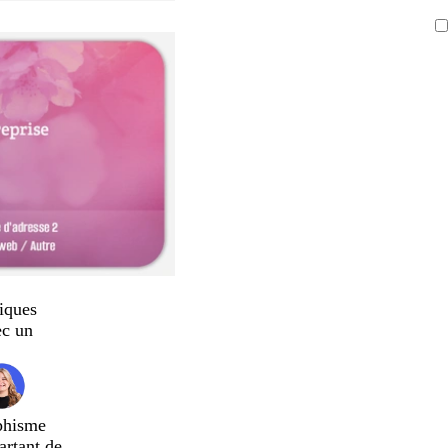
iques
ec un
phisme
artant de