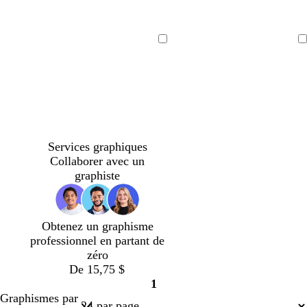
g
g
b
v
r
r
r
e
Chargement
Chargement
i
i
u
r
en
en
s
s
n
t
cours
cours
f
f
f
f
o
o
o
o
n
n
n
r
c
c
c
ê
é
é
é
t
Services graphiques
Collaborer avec un
graphiste
Obtenez un graphisme
professionnel en partant de
zéro
De 15,75 $
1
Page
Graphismes par
1