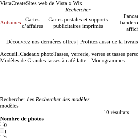
VistaCreate
Sites web de Vista x Wix
Pancar
Cartes
Cartes postales et supports
Aubaines
bandero
d’affaires
publicitaires imprimés
affic
Diapositive
Découvrez nos dernières offres | Profitez aussi de la livra
1
sur
Accueil
Cadeaux photo
Tasses, verrerie, verres et tasses pers
1
...
Modèles de Grandes tasses à café latte - Monogrammes
Rechercher des
modèles
10 résultats
Filtres
Nombre de photos
0
1