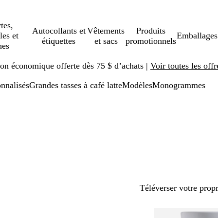
tes,
Autocollants et
Vêtements
Produits
les et
Emballages
étiquettes
et sacs
promotionnels
hes
ison économique offerte dès 75 $ d’achats |
Voir toutes les offr
onnalisés
Grandes tasses à café latte
Modèles
Monogrammes
Téléverser votre prop