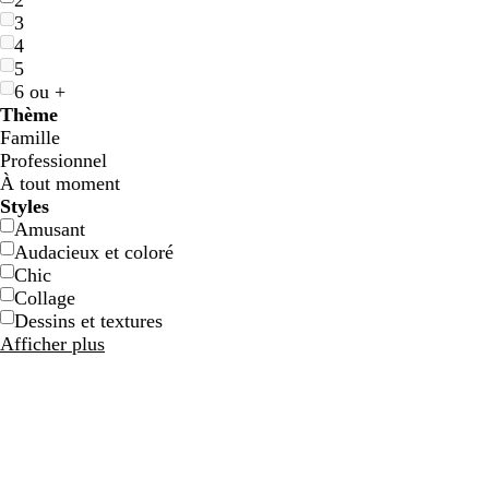
2
3
4
5
6 ou +
Thème
Famille
Professionnel
À tout moment
Styles
Amusant
Audacieux et coloré
b
b
n
a
r
o
Chic
l
r
o
c
o
l
Collage
e
u
i
i
s
i
Dessins et textures
u
n
r
e
e
v
Afficher plus
s
r
c
e
a
l
r
a
c
i
e
r
l
l