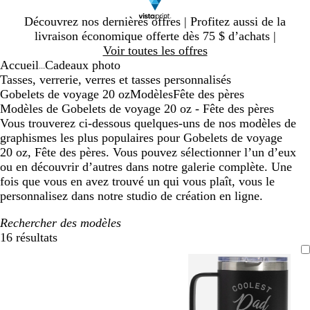
Diapositive
Découvrez nos dernières offres | Profitez aussi de la
1
livraison économique offerte dès 75 $ d’achats |
sur
Voir toutes les offres
1
Accueil
Cadeaux photo
...
Tasses, verrerie, verres et tasses personnalisés
Gobelets de voyage 20 oz
Modèles
Fête des pères
Modèles de Gobelets de voyage 20 oz - Fête des pères
Vous trouverez ci-dessous quelques-uns de nos modèles de
graphismes les plus populaires pour Gobelets de voyage
20 oz, Fête des pères. Vous pouvez sélectionner l’un d’eux
ou en découvrir d’autres dans notre galerie complète. Une
fois que vous en avez trouvé un qui vous plaît, vous le
personnalisez dans notre studio de création en ligne.
Rechercher des modèles
16 résultats
Filtres