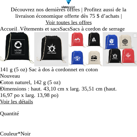
Diapositive
Découvrez nos dernières offres | Profitez aussi de la
1
livraison économique offerte dès 75 $ d’achats |
sur
Voir toutes les offres
1
Accueil
Vêtements et sacs
Sacs
Sacs à cordon de serrage
...
Diapositive
Image
Zoomé
Utilisez
Cliquez
Image
Zoomé
Utilisez
Cliquez
Image
Zoomé
Utilisez
Cliquez
Image
Zoomé
Utilisez
Cliquez
1
zoomable
à
les
pour
zoomable
à
les
pour
zoomable
à
les
pour
zoomab
à
les
pour
sur
minimum
touches
agrandir
minimum
touches
agrandir
minimum
touches
agrandir
minim
touches
agrandi
4
« plus »
« plus »
« plus »
« plus 
et
et
et
et
« moins »
« moins »
« moins »
« moins
141 g (5 oz) Sac à dos à cordonnet en coton
pour
pour
pour
pour
Nouveau
zoomer,
zoomer,
zoomer,
zoomer
Coton naturel, 142 g (5 oz)
et
et
et
et
Dimensions : haut. 43,10 cm x larg. 35,51 cm (haut.
les
les
les
les
16,97 po x larg. 13,98 po)
touches
touches
touches
touches
Voir les détails
fléchées
fléchées
fléchées
fléchée
pour
pour
pour
pour
Quantité
panoramiser
panoramiser
panoramiser
panoram
Couleur
*
Noir