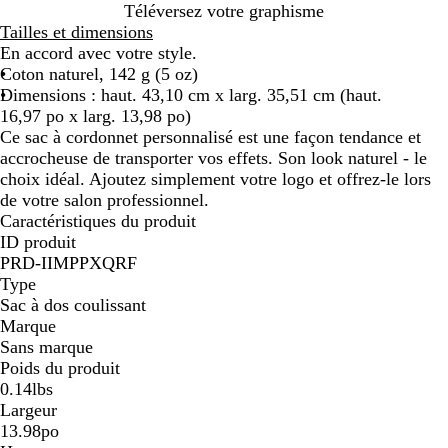
N
B
B
R
Téléversez votre graphisme
o
l
e
o
Tailles et dimensions
i
e
i
u
En accord avec votre style.
r
u
g
g
Coton naturel, 142 g (5 oz)
r
e
e
Dimensions : haut. 43,10 cm x larg. 35,51 cm (haut.
o
16,97 po x larg. 13,98 po)
i
Ce sac à cordonnet personnalisé est une façon tendance et
accrocheuse de transporter vos effets. Son look naturel - le
choix idéal. Ajoutez simplement votre logo et offrez-le lors
de votre salon professionnel.
Caractéristiques du produit
ID produit
PRD-IIMPPXQRF
Type
Sac à dos coulissant
Marque
Sans marque
Poids du produit
0.14lbs
Largeur
13.98po