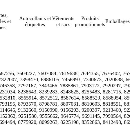
tes,
Autocollants et
Vêtements
Produits
les et
Emballages
étiquettes
et sacs
promotionnels
hes
587256, 7604227, 7607084, 7619638, 7644355, 7676402, 76
7322007, 7398470, 6986105, 7456993, 7340673, 7020838, 6
746358, 7797167, 7843466, 7885861, 7903122, 7920297, 79
231034, 8238643, 8239283, 8248625, 8255483, 8281715, 82
532810, 8565914, 8572512, 8587614, 8588529, 8588954, 85
793195, 8793570, 8798781, 8807031, 8810603, 8818551, 88
114645, 9132660, 9150990, 9156293, 9200397, 9213460, 92
152362, 9251580, 9555662, 9645774, 9691145, 7990564, 82
694494, 8775920, 8099263, 8225198, 8352863, 8412498, 86