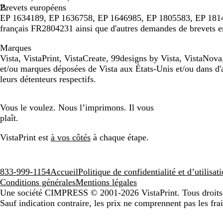
Brevets européens
EP 1634189, EP 1636758, EP 1646985, EP 1805583, EP 181
français FR2804231 ainsi que d'autres demandes de brevets en
Marques
Vista, VistaPrint, VistaCreate, 99designs by Vista, VistaNo
et/ou marques déposées de Vista aux États-Unis et/ou dans d'a
leurs détenteurs respectifs.
Vous le voulez. Nous l’imprimons. Il vous
plaît.
VistaPrint est
à vos côtés
à chaque étape.
833-999-1154
Accueil
Politique de confidentialité et d’utilisa
Conditions générales
Mentions légales
Une société CIMPRESS
© 2001-2026 VistaPrint. Tous droits
Sauf indication contraire, les prix ne comprennent pas les frai