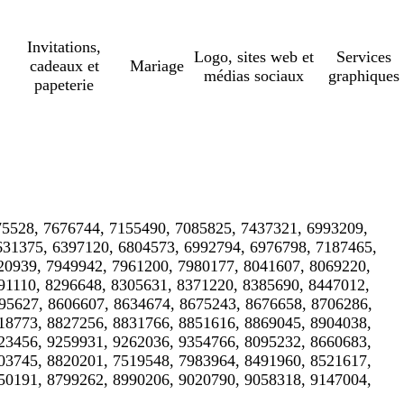
Invitations,
Logo, sites web et
Services
cadeaux et
Mariage
médias sociaux
graphiques
papeterie
75528, 7676744, 7155490, 7085825, 7437321, 6993209,
631375, 6397120, 6804573, 6992794, 6976798, 7187465,
20939, 7949942, 7961200, 7980177, 8041607, 8069220,
91110, 8296648, 8305631, 8371220, 8385690, 8447012,
95627, 8606607, 8634674, 8675243, 8676658, 8706286,
18773, 8827256, 8831766, 8851616, 8869045, 8904038,
23456, 9259931, 9262036, 9354766, 8095232, 8660683,
03745, 8820201, 7519548, 7983964, 8491960, 8521617,
50191, 8799262, 8990206, 9020790, 9058318, 9147004,