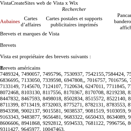
VistaCreate
Sites web de Vista x Wix
Pancar
Cartes
Cartes postales et supports
Aubaines
bandero
d’affaires
publicitaires imprimés
affic
Brevets et marques de Vista
Brevets
Vista est propriétaire des brevets suivants :
Brevets américains
7489324, 7490057, 7495796, 7530937, 7542155,7584424, 7
6836695, 7133050, 7339598, 6947808,, 7016757, 7016756, 
7133149, 7145670, 7124107, 7120634, 6247011, 7711845, 7
8072468, 8103130, 8117556, 8170367, 8170708, 8219238, 8
8447832, 8467593, 8498018, 8502834, 8515572, 8522140, 8
8711399, 8713419, 8732003, 8775271, 8782131, 8783553, 8
8943398, 9002137, 9015581, 9038537, 9081519, 9103059, 9
9163343, 9483877, 9656481, 9683322, 6650433, 8634089, 9
8606606, 8941868, 9292812, 9594533, 7681122, 7996756, 8
9311427, 9645977, 10047463.