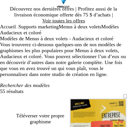
Diapositive
Découvrez nos dernières offres | Profitez aussi de la
1
livraison économique offerte dès 75 $ d’achats |
sur
Voir toutes les offres
1
Accueil
Supports marketing
Menus à deux volets
Modèles
...
Audacieux et coloré
Modèles de Menus à deux volets - Audacieux et coloré
Vous trouverez ci-dessous quelques-uns de nos modèles de
graphismes les plus populaires pour Menus à deux volets,
Audacieux et coloré. Vous pouvez sélectionner l’un d’eux ou
en découvrir d’autres dans notre galerie complète. Une fois
que vous en avez trouvé un qui vous plaît, vous le
personnalisez dans notre studio de création en ligne.
Rechercher des modèles
55 résultats
Filtres
Téléverser votre propre
graphisme