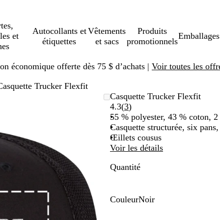
tes,
Autocollants et
Vêtements
Produits
les et
Emballages
étiquettes
et sacs
promotionnels
hes
ison économique offerte dès 75 $ d’achats |
Voir toutes les offr
Casquette Trucker Flexfit
Casquette Trucker Flexfit
Lire
4.3
(
3
)
les
55 % polyester, 43 % coton, 
3 avis
Casquette structurée, six pans,
Œillets cousus
Voir les détails
Quantité
Couleur
Noir
N
o