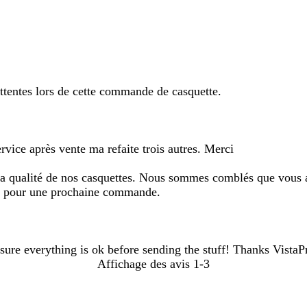
saisies
de
recherche
tentes lors de cette commande de casquette.
rvice après vente ma refaite trois autres. Merci
la qualité de nos casquettes. Nous sommes comblés que vous ayez
oir pour une prochaine commande.
ure everything is ok before sending the stuff! Thanks VistaPr
Affichage des avis
1-3