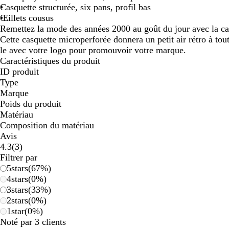
Casquette structurée, six pans, profil bas
Œillets cousus
Remettez la mode des années 2000 au goût du jour avec la cas
Cette casquette microperforée donnera un petit air rétro à tou
le avec votre logo pour promouvoir votre marque.
Caractéristiques du produit
ID produit
Type
Marque
Poids du produit
Matériau
Composition du matériau
Avis
3
4.3
(
3
)
avis
Filtrer par
5
stars
(
67
%)
4
stars
(
0
%)
3
stars
(
33
%)
2
stars
(
0
%)
1
star
(
0
%)
Noté par 3 clients