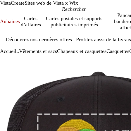
VistaCreate
Sites web de Vista x Wix
Pancar
Cartes
Cartes postales et supports
Aubaines
bandero
d’affaires
publicitaires imprimés
affic
Diapositive
Découvrez nos dernières offres | Profitez aussi de la livra
1
sur
Accueil
Vêtements et sacs
Chapeaux et casquettes
Casquettes
1
...
Diapositive
Image
Zoomé
Utilisez
Cliquez
1
zoomable
à
les
pour
sur
minimum
touches
agrandir
1
« plus »
et
« moins »
pour
zoomer,
et
les
touches
fléchées
pour