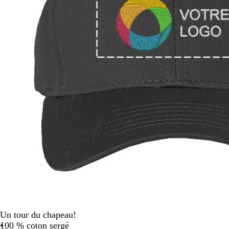
panoramiser
Un tour du chapeau!
100 % coton sergé