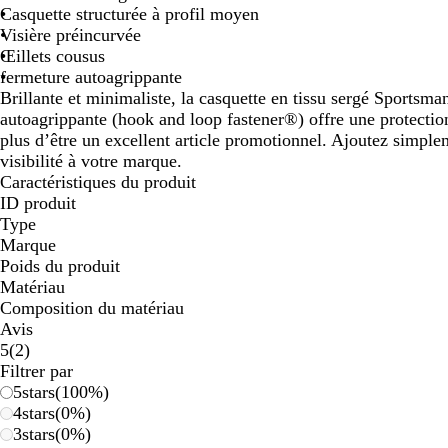
Casquette structurée à profil moyen
Visière préincurvée
Œillets cousus
fermeture autoagrippante
Brillante et minimaliste, la casquette en tissu sergé Sportsm
autoagrippante (hook and loop fastener®) offre une protection 
plus d’être un excellent article promotionnel. Ajoutez simple
visibilité à votre marque.
Caractéristiques du produit
ID produit
Type
Marque
Poids du produit
Matériau
Composition du matériau
Avis
2
5
(
2
)
avis
Filtrer par
5
stars
(
100
%)
4
stars
(
0
%)
3
stars
(
0
%)