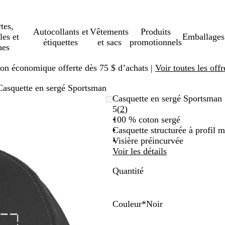
tes,
Autocollants et
Vêtements
Produits
les et
Emballages
étiquettes
et sacs
promotionnels
hes
ison économique offerte dès 75 $ d’achats |
Voir toutes les offr
Casquette en sergé Sportsman
Casquette en sergé Sportsman
Lire
5
(
2
)
les
100 % coton sergé
2 avis
Casquette structurée à profil 
Visière préincurvée
Voir les détails
Quantité
Couleur
*
Noir
N
B
B
M
R
o
l
l
a
o