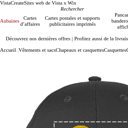
VistaCreate
Sites web de Vista x Wix
Pancar
Cartes
Cartes postales et supports
Aubaines
bandero
d’affaires
publicitaires imprimés
affic
Diapositive
Découvrez nos dernières offres | Profitez aussi de la livra
1
sur
Accueil
Vêtements et sacs
Chapeaux et casquettes
Casquettes
1
...
Diapositive
Image
Zoomé
Utilisez
Cliquez
1
zoomable
à
les
pour
sur
minimum
touches
agrandir
1
« plus »
et
« moins »
pour
zoomer,
et
les
touches
fléchées
pour