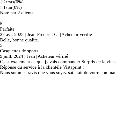
2
stars
(
0
%)
1
star
(
0
%)
Noté par 2 clients
5
Parfaite
27 avr. 2025
|
Jean-Frederik G.
|
Acheteur vérifié
Belle, bonne qualité.
5
Casquettes de sports
9 juill. 2024
|
Jean
|
Acheteur vérifié
C,est exatement ce que j,avais commander Surpris de la vites
Réponse du service à la clientèle Vistaprint :
Nous sommes ravis que vous soyez satisfait de votre commande