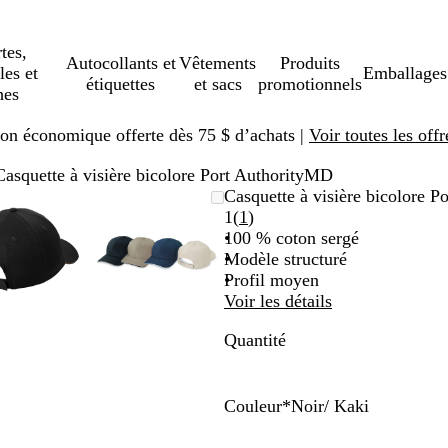
tes,
Autocollants et
Vêtements
Produits
les et
Emballages
étiquettes
et sacs
promotionnels
hes
ison économique offerte dès 75 $ d’achats |
Voir toutes les offr
Casquette à visière bicolore Port AuthorityMD
Image
Zoomé
Utilisez
Cliquez
Image
Zoomé
Utilisez
Cliquez
Casquette à visière bicolore 
zoomable
à
les
pour
zoomable
à
les
pour
Lire
1
(
1
)
minimum
touches
agrandir
minimum
touches
agrandir
les
100 % coton sergé
« plus »
« plus »
1 avis
Modèle structuré
et
et
Profil moyen
« moins »
« moins »
Voir les détails
pour
pour
Quantité
zoomer,
zoomer,
et
et
les
les
touches
touches
Couleur
*
Noir/ Kaki
fléchées
fléchées
B
A
K
B
É
N
V
pour
pour
l
n
a
l
c
o
e