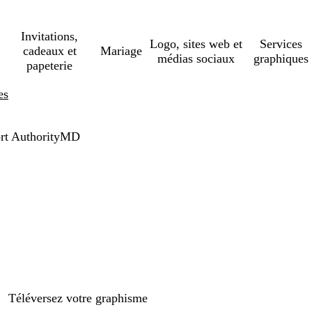
Invitations,
Logo, sites web et
Services
cadeaux et
Mariage
médias sociaux
graphiques
papeterie
es
Port AuthorityMD
Téléversez votre graphisme