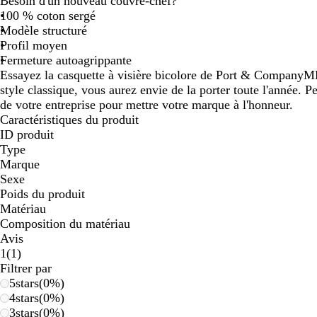
Besoin d'un nouveau couvre-chef?
panoramiser
panoramiser
panoramiser
100 % coton sergé
Modèle structuré
Profil moyen
Fermeture autoagrippante
Essayez la casquette à visière bicolore de Port & CompanyMD
style classique, vous aurez envie de la porter toute l'année. P
de votre entreprise pour mettre votre marque à l'honneur.
Caractéristiques du produit
ID produit
Type
Marque
Sexe
Poids du produit
Matériau
Composition du matériau
Avis
1
1
(
1
)
avis
Filtrer par
5
stars
(
0
%)
4
stars
(
0
%)
3
stars
(
0
%)