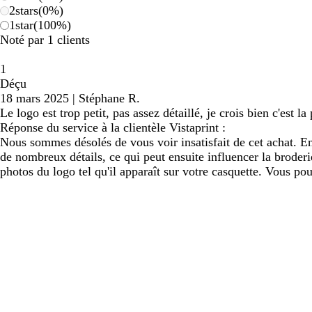
2
stars
(
0
%)
1
star
(
100
%)
Noté par 1 clients
1
Déçu
18 mars 2025
|
Stéphane R.
Le logo est trop petit, pas assez détaillé, je crois bien c'est l
Réponse du service à la clientèle Vistaprint :
Nous sommes désolés de vous voir insatisfait de cet achat. En
de nombreux détails, ce qui peut ensuite influencer la brode
photos du logo tel qu'il apparaît sur votre casquette. Vous p