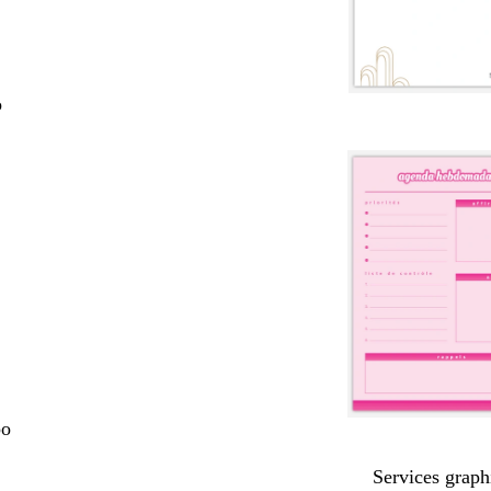
o
po
Services graph