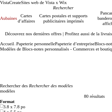
VistaCreate
Sites web de Vista x Wix
Pancar
Cartes
Cartes postales et supports
Aubaines
bandero
d’affaires
publicitaires imprimés
affic
Diapositive
Découvrez nos dernières offres | Profitez aussi de la livra
1
sur
Accueil
Papeterie personnelle
Papeterie d’entreprise
Blocs-not
1
...
Modèles de Blocs-notes personnalisés - Commerces et boutiq
Rechercher des
modèles
80 résultats
Filtres
Format
3.8 x 7.8 po