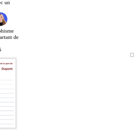
ec un
phisme
artant de
$