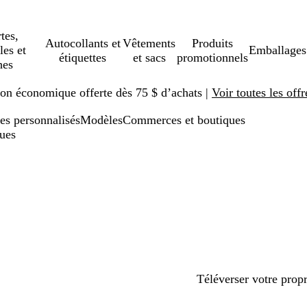
tes,
Autocollants et
Vêtements
Produits
les et
Emballages
étiquettes
et sacs
promotionnels
hes
ison économique offerte dès 75 $ d’achats |
Voir toutes les offr
es personnalisés
Modèles
Commerces et boutiques
ues
Téléverser votre prop