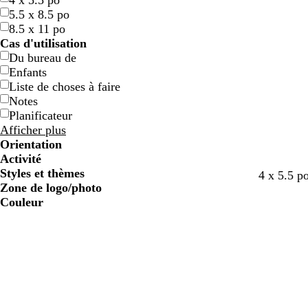
4 x 5.5 po
5.5 x 8.5 po
8.5 x 11 po
Cas d'utilisation
Du bureau de
Enfants
Liste de choses à faire
Notes
Planificateur
Afficher plus
Orientation
Activité
Styles et thèmes
g
g
g
g
s
a
g
4 x 5.5 p
Zone de logo/photo
r
r
r
r
a
c
r
Couleur
i
i
i
i
u
i
i
s
s
s
s
m
e
s
f
f
f
o
r
o
o
o
n
n
n
n
c
c
c
é
é
é