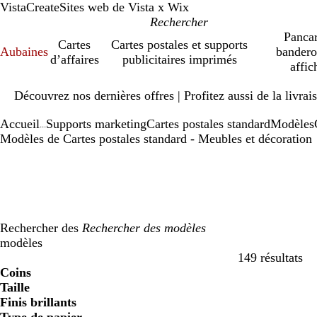
VistaCreate
Sites web de Vista x Wix
Pancar
Cartes
Cartes postales et supports
Aubaines
bandero
d’affaires
publicitaires imprimés
affic
Diapositive
Découvrez nos dernières offres | Profitez aussi de la livra
1
sur
Accueil
Supports marketing
Cartes postales standard
Modèles
1
...
Modèles de Cartes postales standard - Meubles et décoration
Rechercher des
modèles
149 résultats
Filtres
Coins
Taille
Finis brillants