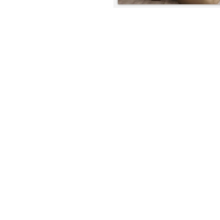
nt
nt