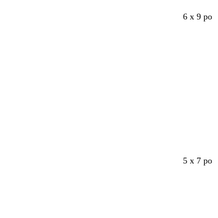
6 x 9 po
5 x 7 po