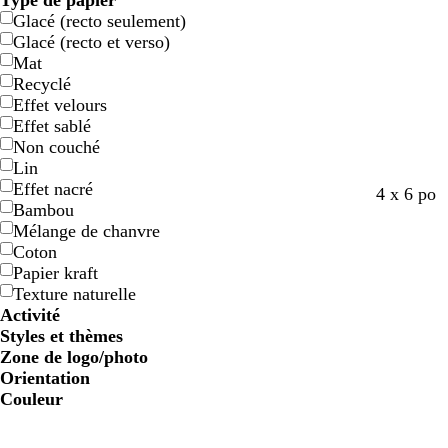
Type de papier
Glacé (recto seulement)
Glacé (recto et verso)
Mat
Recyclé
Effet velours
Effet sablé
Non couché
Lin
Effet nacré
4 x 6 po
Bambou
Mélange de chanvre
Coton
Papier kraft
Texture naturelle
Activité
Styles et thèmes
Zone de logo/photo
Orientation
Couleur