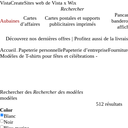
VistaCreate
Sites web de Vista x Wix
Pancar
Cartes
Cartes postales et supports
Aubaines
bandero
d’affaires
publicitaires imprimés
affic
Diapositive
Découvrez nos dernières offres | Profitez aussi de la livra
1
sur
Accueil
Papeterie personnelle
Papeterie d’entreprise
Fournitur
1
...
Modèles de T-shirts pour fêtes et célébrations -
Rechercher des
modèles
512 résultats
Filtres
Color
Blanc
Noir