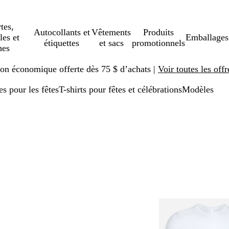
tes,
Autocollants et
Vêtements
Produits
les et
Emballages
étiquettes
et sacs
promotionnels
hes
ison économique offerte dès 75 $ d’achats |
Voir toutes les offr
es pour les fêtes
T-shirts pour fêtes et célébrations
Modèles