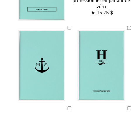
professionnel en partant de
zéro
De 15,75 $
Chargement
Chargement
en
en
cours
cours