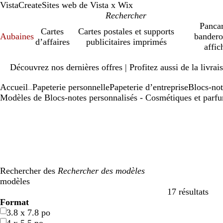
VistaCreate
Sites web de Vista x Wix
Pancar
Cartes
Cartes postales et supports
Aubaines
bandero
d’affaires
publicitaires imprimés
affic
Diapositive
Découvrez nos dernières offres | Profitez aussi de la livra
1
sur
Accueil
Papeterie personnelle
Papeterie d’entreprise
Blocs-not
1
...
Modèles de Blocs-notes personnalisés - Cosmétiques et parf
Rechercher des
modèles
17 résultats
Filtres
Format
3.8 x 7.8 po