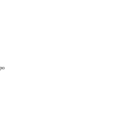
 po
nt