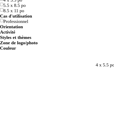
4 x 5.5 po
5.5 x 8.5 po
8.5 x 11 po
Cas d'utilisation
Professionnel
Orientation
Activité
Styles et thèmes
Zone de logo/photo
Couleur
b
b
b
b
b
b
4 x 5.5 p
l
l
l
l
l
l
a
a
a
a
a
a
n
n
n
n
n
n
c
c
c
c
c
c