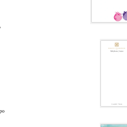
o
 po