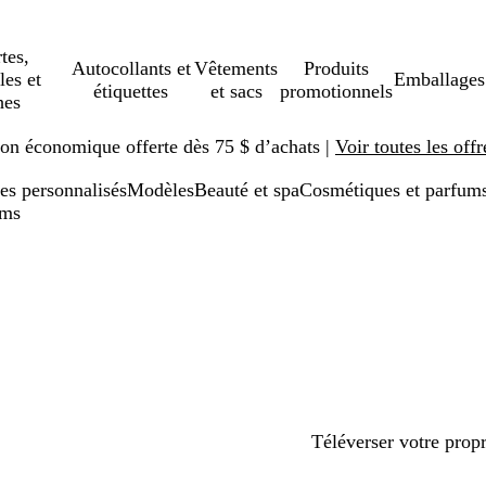
tes,
Autocollants et
Vêtements
Produits
les et
Emballages
étiquettes
et sacs
promotionnels
hes
ison économique offerte dès 75 $ d’achats |
Voir toutes les offr
es personnalisés
Modèles
Beauté et spa
Cosmétiques et parfum
ums
Téléverser votre prop