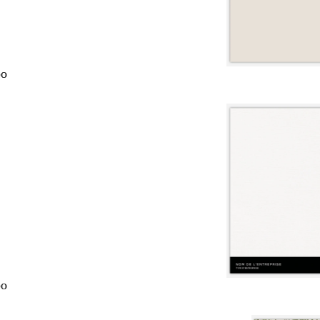
po
po